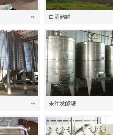
白酒储罐
白酒储罐

果汁发酵罐
果汁搅拌罐
