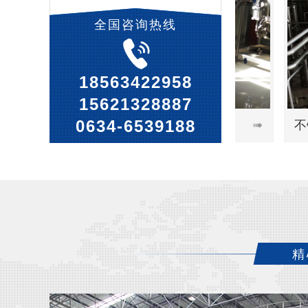
全国咨询热线
18563422958
15621328887
0634-6539188
不锈钢储罐

精